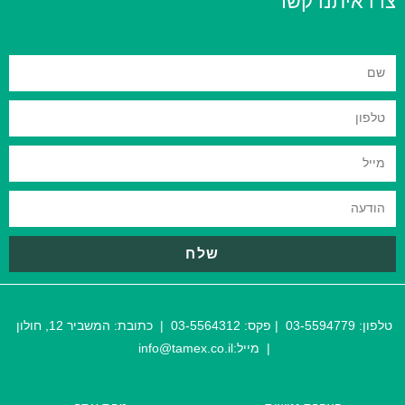
צרו איתנו קשר
שלח
טלפון:
03-5594779
| פקס:
03-5564312
| כתובת:
המשביר 12, חולון
| מייל:
@tamex.co.il
info