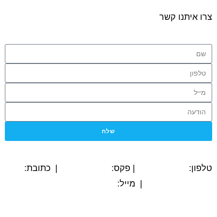
צרו איתנו קשר
שלח
טלפון:
03-5594779
| פקס:
03-5564312
| כתובת:
המשביר 12, חולון
| מייל:
@tamex.co.il
info