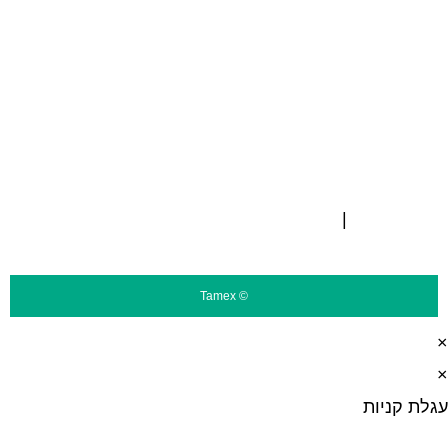
הצהרת נגישות
מפת אתר
תקנון אתר
ISO 9001
|
ISO 14001
© Tamex
×
×
עגלת קניות