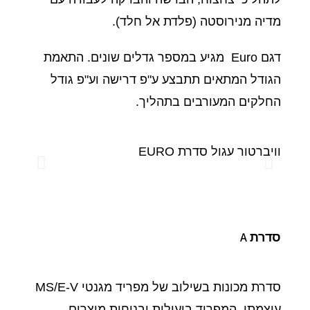
מדיה מנירוסטה (פלדת אל חלד).
דגם Euro מגיע במספר גדלים שונים. התאמת
הגודל המתאים תתבצע ע"פ דרישה וע"פ גודל
החלקים המעורבים בתהליך.
וויברטור עגול סדרת EURO
וויברטור עג
סדרת A
סדרת מכונות בשילוב של מפריד מגנטי MS/E-V
עוצמתי, המפריד ביעילות ובנוחות מוצרים