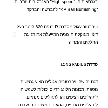
בגרסאות ה- "High speed" האגרסיבית יותר וה-
"KP Ball Burnishing" להברשה והברקה
וויברטור עגול מסדרה R בנפח 620 ליטר בעל
מחיצו
דופן מעוקלת חיצונית המייעלת את תנועת
רגישים
החלקים והמדיה
סדרת LONG RADIUS
דגם זה של וויברטורים עגולים מציע גמישות
נוספת. מכונות הלונג רדיוס יכולות לשמש הן
לתהליכים רציפים והן לתהליכים מנתיים.
לתהליכים מנתיים, המערכת מצוידת במערכת