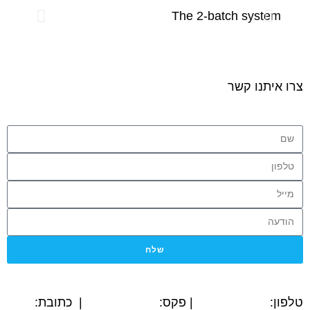
ystem
The 2-batch system
צרו איתנו קשר
שלח
טלפון:
03-5594779
| פקס:
03-5564312
| כתובת: