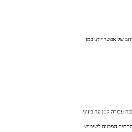
נית ואוטומטית בשיטת לחץ (Pressure) או לחילופין בשיטת היניקה (Suction) במגוון רחב של אפשרויות. כמו
תחתית המכונה לשימוש