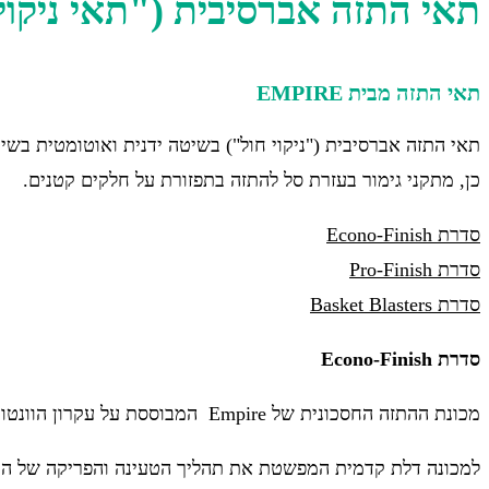
תאי התזה אברסיבית ("תאי ניקוי 
תאי התזה מבית EMPIRE
כן, מתקני גימור בעזרת סל להתזה בתפזורת על חלקים קטנים.
סדרת Econo-Finish
סדרת Pro-Finish
סדרת Basket Blasters
סדרת Econo-Finish
מכונת ההתזה החסכונית של Empire המבוססת על עקרון הוונטורי (שיטת היניקה – Suction) לניקוי וגימור פני שטח של חלקים, בנפח עבודה קטן עד בינוני.
למכונה דלת קדמית המפשטת את תהליך הטעינה והפריקה של הח