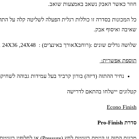
חוזר כאשר האבק נשאב באמצעות שואב.
כל המכונות בסדרה זו כוללות רגלית הפעלה לשליטה קלה על התה
שאיבה ואיסוף אבק.
שלושה גדלים שונים :(רוחבXאורך באינצ'ים) : 24X30 , 24X36 ,24X48 .
תוספת אפשרית:
נחיר ההתזה (דיזה) בורון קרביד בעל עמידות גבוהה לשחיקה
קטלוגים יישלחו בהתאם לדרישה
Econo Finish
סדרת Pro-Finish
מכונת התזה זו קיימת בשיטת לחץ (Pressure) או לחלופין בשיטת היניקה (Suction) ומיועד לעבודה רציפה ומאסיבית.