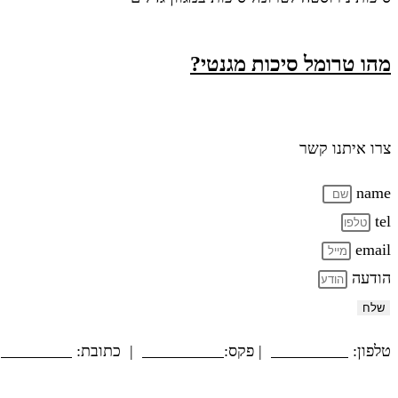
מהו טרומל סיכות מגנטי?
צרו איתנו קשר
name
tel
email
הודעה
שלח
טלפון:
03-5594779
| פקס:
03-5564312
| כתובת:
המשביר 12, חולון
הצהרת נגישות