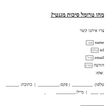
מהו טרומל סיכות מגנטי?
צרו איתנו קשר
name
tel
email
הודעה
שלח
טלפון:
03-5594779
| פקס:
03-5564312
| כתובת:
המשביר
12, חולון
| מייל:
@tamex.co.il
info
הצהרת נגישות