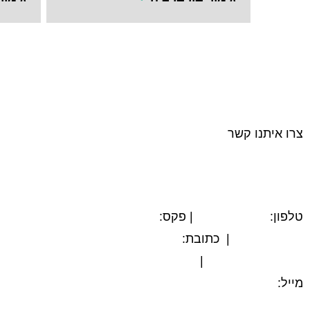
צרו איתנו קשר
טלפון:
03-5594779
| פקס:
הצהרת נגישות
03-5564312
| כתובת:
המשביר 12, חולון
|
מייל:
@tamex.co.il
info