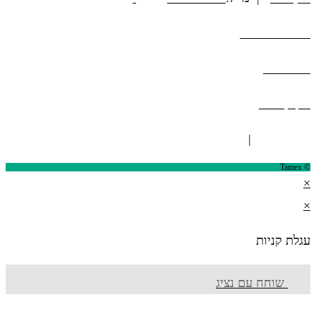
הצהרת נגישות
מפת אתר
תקנון אתר
ISO 9001
|
ISO 14001
© Tamex
×
×
עגלת קניות
שוחח עם נציג