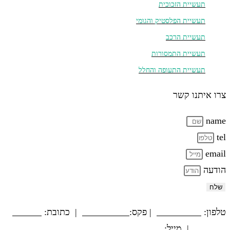
תעשיית הזכוכית
תעשיית הפלסטיק והגומי
תעשיית הרכב
תעשיית התמסורות
תעשיית התעופה והחלל
צרו איתנו קשר
name
tel
email
הודעה
שלח
טלפון:
03-5594779
| פקס:
03-5564312
| כתובת:
המשביר
12, חולון
| מייל:
@tamex.co.il
info