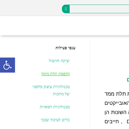
ענפי פעילות
פתח
יציקה וחישול
הדפסת תלת מימד
טכנולוגיות עיצוב פלסטי
ת תלת ממד
של מתכות
אובייקטים
טכנולוגיות רפואיות
השונות הן
כלים לעיבוד שבבי
לחומרים מתכתיים והן לחומרים פלסטיים שונים, לדוגמא: DMLS, EBM, FDM, PolyJet, SLA, SLM, SLS , חייבים