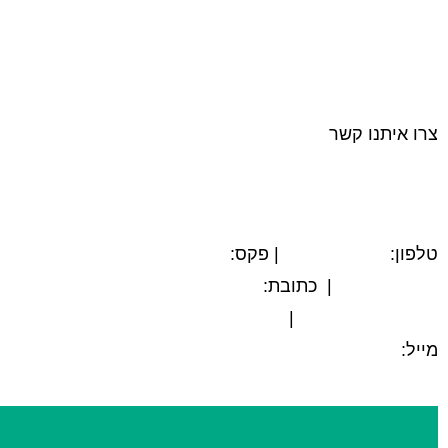
צרו איתנו קשר
טלפון:
03-5594779
| פקס:
הצהרת נגישות
03-5564312
| כתובת:
המשביר 12, חולון
|
מייל:
@tamex.co.il
info