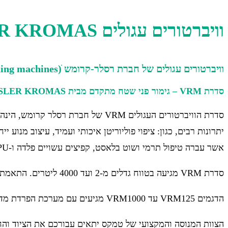
וויברטורים עגולים RÖSLER KROMAS
וויברטורים עגולים של חברת רסלר-קרומש ׁ(Round vibratory surface finishing machines)
סדרת VRM – גימור פני שטח מתקדם מבית
SLER KROMAS
סדרת הוויברטורים העגולים VRM של ח
יתרונות רבים, כגון: ציפוי פוליוריטן איכותי ועמיד, עיצוב מנוע
אשר עברה טיפול תרמי ושוט בלאסט, קפיצים עשויים פלדה ו-PU חזקים ואיכותיים ועוד.
סדרת VRM מגיעה בטווח גדלים מ-2 ועד 4000 ליטרים. התאמת הגודל המתאים תתבצע ע"פ דרישה וע"פ גודל וכמות החלקים המעורבים בתהליך.
הדגמים VRM125 עד VRM1000 מגיעים עם מערכת הפרדת מדיה וחלקים. בחלק מהדגמים ניתנת האופציה למכסה אקוסטי.
הצוות המנוסה והמקצועי של טמקס יתאים עבורכם את הציוד והח