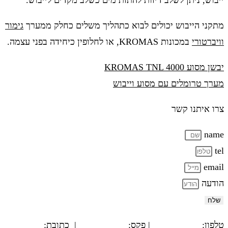
ייבוש, ניתן לשלב דיזות להתזת מים כשלב מקדים לייבוש.
מתקני הייבוש יכולים לבוא כתהליך משלים כחלק ממערך
גימור
וויברטורי
במכונות KROMAS, או לחלופין כיחידה בפני עצמה.
יבשן מסוע KROMAS TNL 4000
מערך טרומלים עם מסוע וייבוש
צרו איתנו קשר
name
tel
email
הודעה
שלח
טלפון:
03-5594779
| פקס:
03-5564312
| כתובת:
המשביר