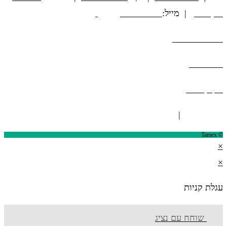
12, חולון
| מייל:
@tamex.co.il
info
הצהרת נגישות
מפת אתר
תקנון אתר
ISO 9001
|
ISO 14001
© Tamex
×
×
עגלת קניות
שוחח עם נציג