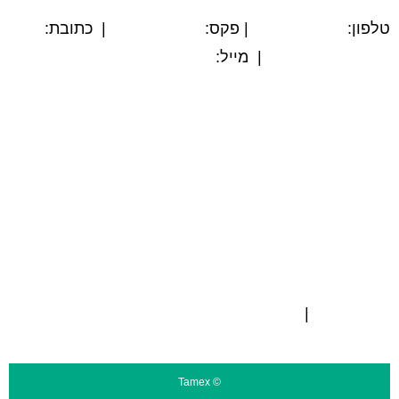
טלפון:
03-5594779
| פקס:
03-5564312
| כתובת:
המשביר 12, חולון
| מייל:
@tamex.co.il
info
הצהרת נגישות
מפת אתר
תקנון אתר
ISO 9001
|
ISO 14001
© Tamex