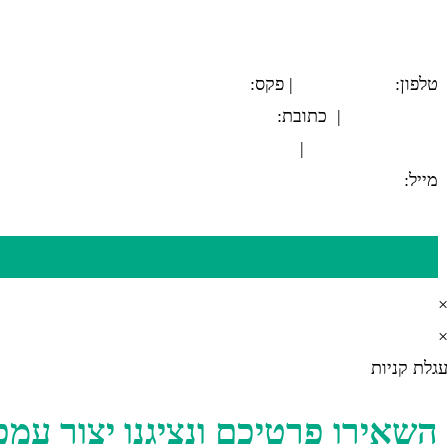
טלפון:
03-5594779
| פקס:
הצהרת נגישות
03-5564312
| כתובת:
המשביר 12, חולון
|
מייל:
@tamex.co.il
info
×
×
עגלת קניות
השאירו פרטיכם ונציגנו יצור ע