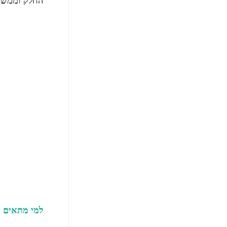
החלק וממשיכ
למי מתאים ני