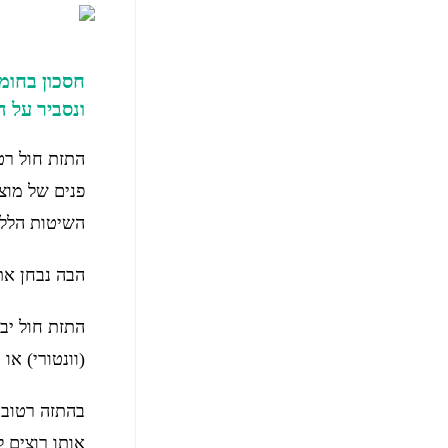
חסכון בחומ
ונסביר על ה
התזת חול רט
פנים של מוצר
השיטות הללו 
הבה נבחן את
התזת חול יב
(וונטורי) או 
בהתזה רטובה
אותו רוצים ל