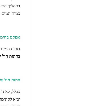
בתהליך התזת
כמות המים ב
אפקט בחימו
בזכות המים 
בהתזת חול י
התזת חול על
ככלל, לא נית
יביא לסתימת 